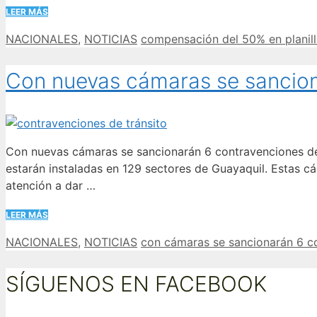
LEER MÁS
Categorías
Etiquetas
NACIONALES
,
NOTICIAS
compensación del 50% en planill
Con nuevas cámaras se sancion
Con nuevas cámaras se sancionarán 6 contravenciones de t
estarán instaladas en 129 sectores de Guayaquil. Estas cá
atención a dar …
LEER MÁS
Categorías
Etiquetas
NACIONALES
,
NOTICIAS
con cámaras se sancionarán 6 c
SÍGUENOS EN FACEBOOK