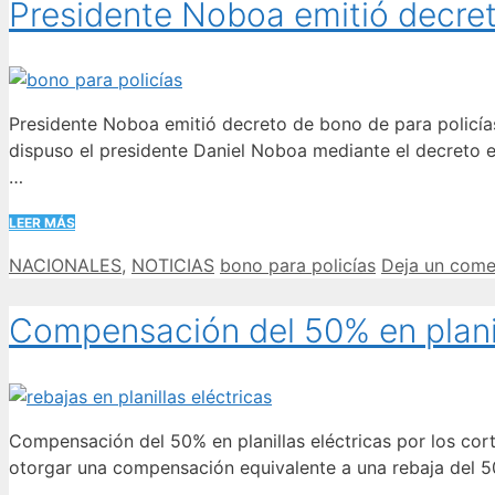
Presidente Noboa emitió decret
Presidente Noboa emitió decreto de bono de para policías.
dispuso el presidente Daniel Noboa mediante el decreto 
…
LEER MÁS
Categorías
Etiquetas
NACIONALES
,
NOTICIAS
bono para policías
Deja un come
Compensación del 50% en planill
Compensación del 50% en planillas eléctricas por los cort
otorgar una compensación equivalente a una rebaja del 50%