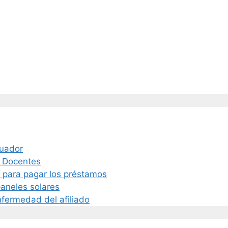
cuador
a Docentes
s para pagar los préstamos
paneles solares
nfermedad del afiliado