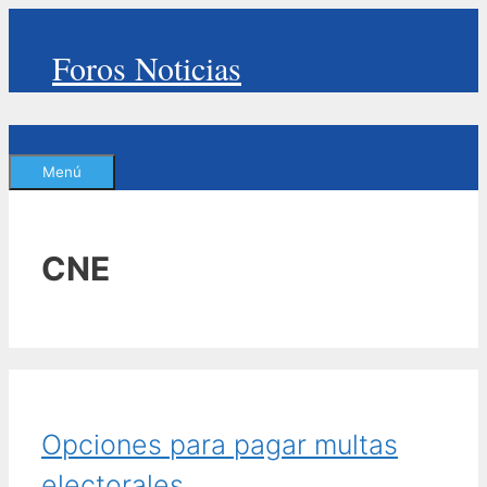
Saltar
al
Foros Noticias
contenido
Menú
CNE
Opciones para pagar multas
electorales