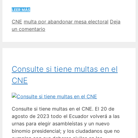
LEER MÁS
Categorías
Etiquetas
CNE
multa por abandonar mesa electoral
Deja
un comentario
Consulte si tiene multas en el
CNE
Consulte si tiene multas en el CNE. El 20 de
agosto de 2023 todo el Ecuador volverá a las
urnas para elegir asambleístas y un nuevo
binomio presidencial; y los ciudadanos que no