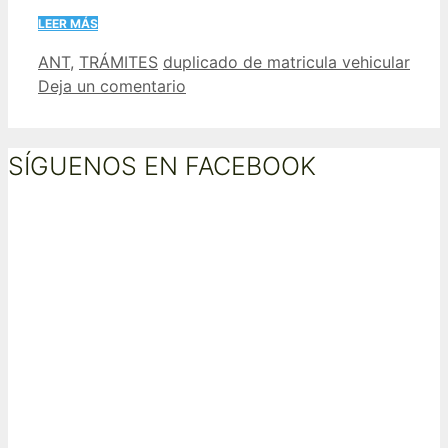
LEER MÁS
Categorías
Etiquetas
ANT
,
TRÁMITES
duplicado de matricula vehicular
Deja un comentario
SÍGUENOS EN FACEBOOK