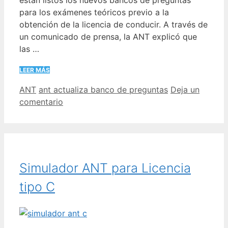
para los exámenes teóricos previo a la
obtención de la licencia de conducir. A través de
un comunicado de prensa, la ANT explicó que
las …
LEER MÁS
Categorías
Etiquetas
ANT
ant actualiza banco de preguntas
Deja un
comentario
Simulador ANT para Licencia
tipo C