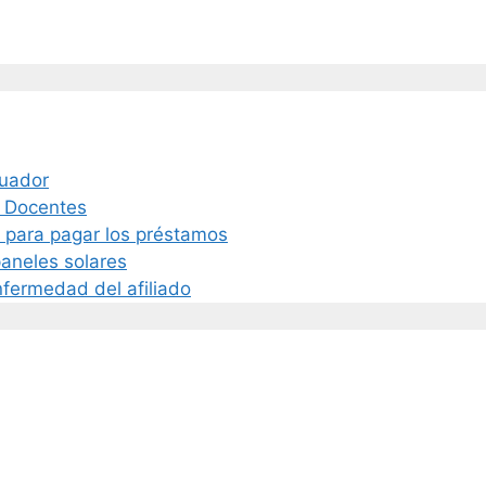
cuador
a Docentes
s para pagar los préstamos
paneles solares
nfermedad del afiliado