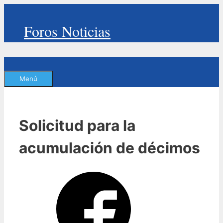
Saltar
al
Foros Noticias
contenido
Menú
Solicitud para la
acumulación de décimos