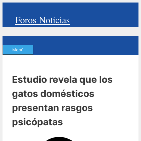
Saltar
al
Foros Noticias
contenido
Menú
Estudio revela que los
gatos domésticos
presentan rasgos
psicópatas